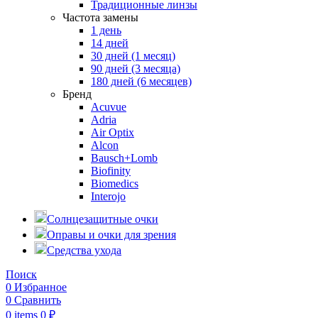
Традиционные линзы
Частота замены
1 день
14 дней
30 дней (1 месяц)
90 дней (3 месяца)
180 дней (6 месяцев)
Бренд
Acuvue
Adria
Air Optix
Alcon
Bausch+Lomb
Biofinity
Biomedics
Interojo
Солнцезащитные очки
Оправы и очки для зрения
Средства ухода
Поиск
0
Избранное
0
Сравнить
0
items
0
₽