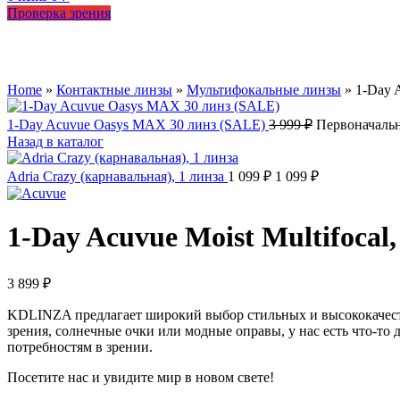
Проверка зрения
Увеличить
Home
»
Контактные линзы
»
Мультифокальные линзы
»
1-Day A
1-Day Acuvue Oasys MAX 30 линз (SALE)
3 999
₽
Первоначальна
Назад в каталог
Adria Crazy (карнавальная), 1 линза
1 099
₽
1 099
₽
1-Day Acuvue Moist Multifocal,
3 899
₽
KDLINZA предлагает широкий выбор стильных и высококачестве
зрения, солнечные очки или модные оправы, у нас есть что-т
потребностям в зрении.
Посетите нас и увидите мир в новом свете!