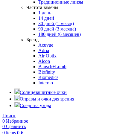
Традиционные линзы
Частота замены
1 день
14 дней
30 дней (1 месяц)
90 дней (3 месяца)
180 дней (6 месяцев)
Бренд
Acuvue
Adria
Air Optix
Alcon
Bausch+Lomb
Biofinity
Biomedics
Interojo
Солнцезащитные очки
Оправы и очки для зрения
Средства ухода
Поиск
0
Избранное
0
Сравнить
0
items
0
₽