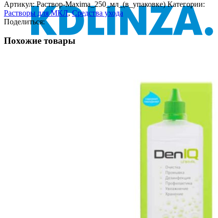
Артикул:
Раствор-Maxima_250_мл_(в_упаковке)
Категории:
Растворы для МКЛ
,
Средства ухода
Поделиться:
Похожие товары