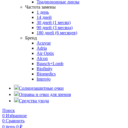
Традиционные линзы
Частота замены
1 день
14 дней
30 дней (1 месяц)
90 дней (3 месяца)
180 дней (6 месяцев)
Бренд
Acuvue
Adria
Air Optix
Alcon
Bausch+Lomb
Biofinity
Biomedics
Interojo
Солнцезащитные очки
Оправы и очки для зрения
Средства ухода
Поиск
0
Избранное
0
Сравнить
0
items
0
₽