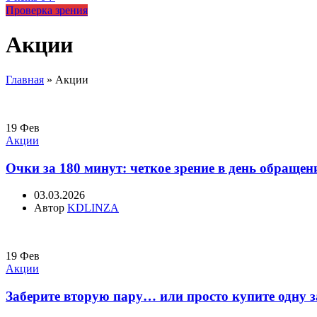
Проверка зрения
Акции
Главная
»
Акции
19
Фев
Акции
Очки за 180 минут: четкое зрение в день обраще
03.03.2026
Автор
KDLINZA
19
Фев
Акции
Заберите вторую пару… или просто купите одну 