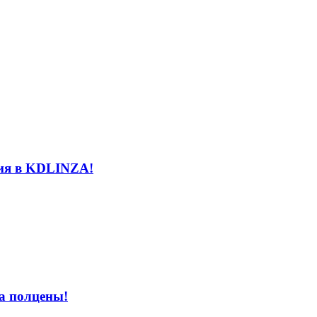
ния в KDLINZA!
за полцены!