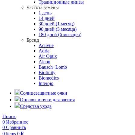
Традиционные линзы
Частота замены
1 день
14 дней
30 дней (1 месяц)
90 дней (3 месяца)
180 дней (6 месяцев)
Бренд
Acuvue
Adria
Air Optix
Alcon
Bausch+Lomb
Biofinity
Biomedics
Interojo
Солнцезащитные очки
Оправы и очки для зрения
Средства ухода
Поиск
0
Избранное
0
Сравнить
0
items
0
₽