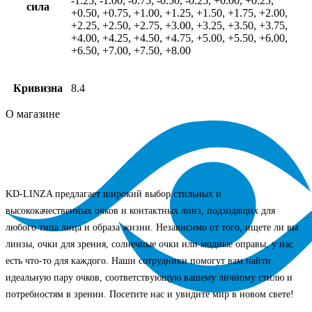
-1.25, -1.00, -0.75, -0.50, -0.25, +0.00, +0.25,
сила
+0.50, +0.75, +1.00, +1.25, +1.50, +1.75, +2.00,
+2.25, +2.50, +2.75, +3.00, +3.25, +3.50, +3.75,
+4.00, +4.25, +4.50, +4.75, +5.00, +5.50, +6.00,
+6.50, +7.00, +7.50, +8.00
Кривизна
8.4
О магазине
KD-LINZA предлагает широкий выбор стильных и
высококачественных очков и контактных линз, подходящих для
любого типа лица и образа жизни. Независимо от того, ищете ли вы
линзы, очки для зрения, солнечные очки или модные оправы, у нас
есть что-то для каждого. Наши сотрудники помогут вам найти
идеальную пару очков, соответствующую вашему личному стилю и
потребностям в зрении. Посетите нас и увидите мир в новом свете!