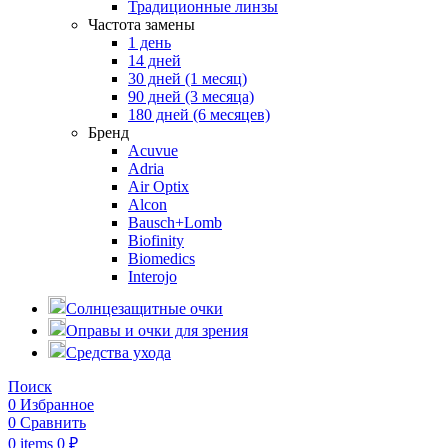
Традиционные линзы
Частота замены
1 день
14 дней
30 дней (1 месяц)
90 дней (3 месяца)
180 дней (6 месяцев)
Бренд
Acuvue
Adria
Air Optix
Alcon
Bausch+Lomb
Biofinity
Biomedics
Interojo
Солнцезащитные очки
Оправы и очки для зрения
Средства ухода
Поиск
0
Избранное
0
Сравнить
0
items
0
₽