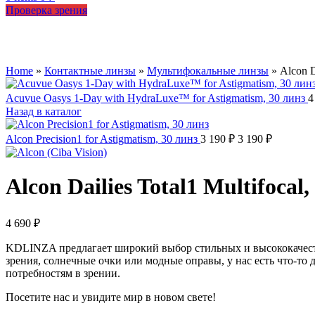
Проверка зрения
Увеличить
Home
»
Контактные линзы
»
Мультифокальные линзы
»
Alcon D
Acuvue Oasys 1-Day with HydraLuxe™ for Astigmatism, 30 линз
4
Назад в каталог
Alcon Precision1 for Astigmatism, 30 линз
3 190
₽
3 190
₽
Alcon Dailies Total1 Multifocal,
4 690
₽
KDLINZA предлагает широкий выбор стильных и высококачестве
зрения, солнечные очки или модные оправы, у нас есть что-т
потребностям в зрении.
Посетите нас и увидите мир в новом свете!