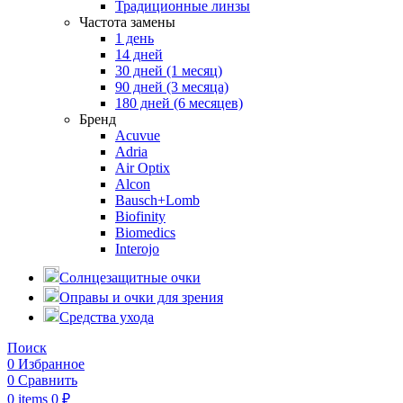
Традиционные линзы
Частота замены
1 день
14 дней
30 дней (1 месяц)
90 дней (3 месяца)
180 дней (6 месяцев)
Бренд
Acuvue
Adria
Air Optix
Alcon
Bausch+Lomb
Biofinity
Biomedics
Interojo
Солнцезащитные очки
Оправы и очки для зрения
Средства ухода
Поиск
0
Избранное
0
Сравнить
0
items
0
₽