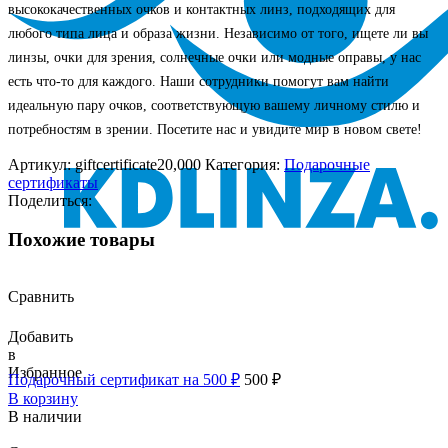
высококачественных очков и контактных линз, подходящих для
любого типа лица и образа жизни. Независимо от того, ищете ли вы
линзы, очки для зрения, солнечные очки или модные оправы, у нас
есть что-то для каждого. Наши сотрудники помогут вам найти
идеальную пару очков, соответствующую вашему личному стилю и
потребностям в зрении. Посетите нас и увидите мир в новом свете!
Артикул:
giftcertificate20,000
Категория:
Подарочные
сертификаты
Поделиться:
Похожие товары
Сравнить
Добавить
в
Избранное
Подарочный сертификат на 500 ₽
500
₽
В корзину
В наличии