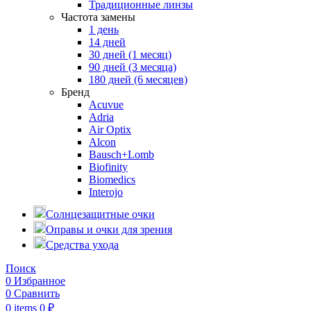
Традиционные линзы
Частота замены
1 день
14 дней
30 дней (1 месяц)
90 дней (3 месяца)
180 дней (6 месяцев)
Бренд
Acuvue
Adria
Air Optix
Alcon
Bausch+Lomb
Biofinity
Biomedics
Interojo
Солнцезащитные очки
Оправы и очки для зрения
Средства ухода
Поиск
0
Избранное
0
Сравнить
0
items
0
₽