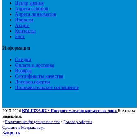
Центр зрения
Адреса салонов
Адреса линзоматов
Новости
Акции
Контакты
Блог
Информация
Скидки
Оплата и доставка
Возврат
Сертификаты качества
Договор оферты
Пользовательское соглашение
2015-2026
KDLINZA.RU • Интернет-магазин контактных линз.
Все права
защищены.
•
Политика конфиденциальности
•
Договор оферты
Сделано в Медиаконсул
Закрыть