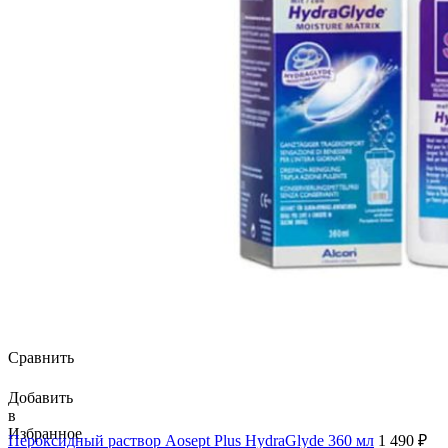
Сравнить
Добавить
в
Избранное
Пероксидный раствор Aosept Plus HydraGlyde 360 мл
1 490
₽