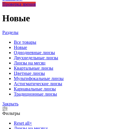
Проверка зрения
Новые
Разделы
Все
товары
Новые
Однодневные линзы
Двухнедельные линзы
Линзы на месяц
Квартальные линзы
Цветные линзы
Мультифокальные линзы
Астигматические линзы
Карнавальные линзы
Традиционные линзы
Закрыть
Фильтры
Reset all
×
Линзы на месяц
×