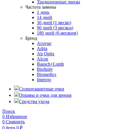
Традиционные линзы
Частота замены
1 день
14 дней
30 дней (1 месяц)
90 дней (3 месяца)
180 дней (6 месяцев)
Бренд
Acuvue
Adria
Air Optix
Alcon
Bausch+Lomb
Biofinity
Biomedics
Interojo
Солнцезащитные очки
Оправы и очки для зрения
Средства ухода
Поиск
0
Избранное
0
Сравнить
0
items
0
₽