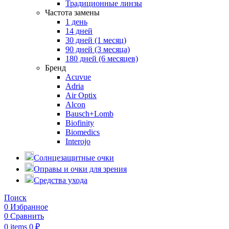
Традиционные линзы
Частота замены
1 день
14 дней
30 дней (1 месяц)
90 дней (3 месяца)
180 дней (6 месяцев)
Бренд
Acuvue
Adria
Air Optix
Alcon
Bausch+Lomb
Biofinity
Biomedics
Interojo
Солнцезащитные очки
Оправы и очки для зрения
Средства ухода
Поиск
0
Избранное
0
Сравнить
0
items
0
₽