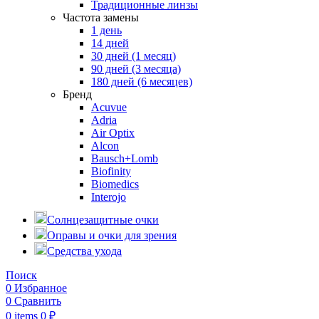
Традиционные линзы
Частота замены
1 день
14 дней
30 дней (1 месяц)
90 дней (3 месяца)
180 дней (6 месяцев)
Бренд
Acuvue
Adria
Air Optix
Alcon
Bausch+Lomb
Biofinity
Biomedics
Interojo
Солнцезащитные очки
Оправы и очки для зрения
Средства ухода
Поиск
0
Избранное
0
Сравнить
0
items
0
₽