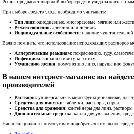
Рынок предлагает широкий выбор средств ухода за контактным
При выборе средств ухода необходимо учитывать:
Тип линз
: однодневные, многоразовые, мягкие или жестк
Режим ношения
: дневной или ночной.
Индивидуальные особенности
: наличие чувствительной
Важно помнить, что использование неподходящих растворов м
Аллергическим реакциям
: покраснению, зуду, слезотеч
Инфекциям
: конъюнктивиту, кератиту.
Ухудшению зрения
: помутнению линз, нарушению фоку
В нашем интернет-магазине вы найдете
производителей
Растворы
: универсальные, многофункциональные, для чу
Средства для очистки
: таблетки, растворы, спреи.
Средства для хранения
: контейнеры для линз, растворы
Дополнительные средства
: капли для увлажнения, сред
Наши специалисты помогут вам подобрать оптимальное средств
Reset all
×